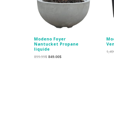
Modeno Foyer
Mod
Nantucket Propane
Ven
liquide
1,49
Le
Le
899.99
$
849.00
$
prix
prix
initial
actuel
était :
est :
899.99$.
849.00$.