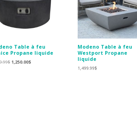
eno Table à feu
Modeno Table à feu
ice Propane liquide
Westport Propane
liquide
Le
Le
9.99
$
1,250.00
$
1,499.99
$
prix
prix
initial
actuel
était :
est :
1,499.99$.
1,250.00$.