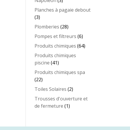
3
Napoleon
3
produits
Planches à pagaie debout
3
3
produits
28
Plomberies
28
produits
6
Pompes et filtreurs
6
produits
64
Produits chimiques
64
produits
Produits chimiques
41
piscine
41
produits
Produits chimiques spa
22
22
produits
2
Toiles Solaires
2
produits
Trousses d'ouverture et
1
de fermeture
1
produit