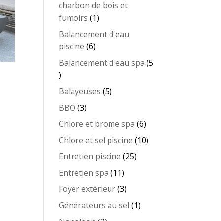
charbon de bois et
1
fumoirs
1
produit
Balancement d'eau
6
piscine
6
produits
Balancement d'eau spa
5
5
produits
5
Balayeuses
5
produits
3
BBQ
3
produits
6
Chlore et brome spa
6
produits
10
Chlore et sel piscine
10
produits
25
Entretien piscine
25
produits
11
Entretien spa
11
produits
3
Foyer extérieur
3
produits
1
Générateurs au sel
1
produit