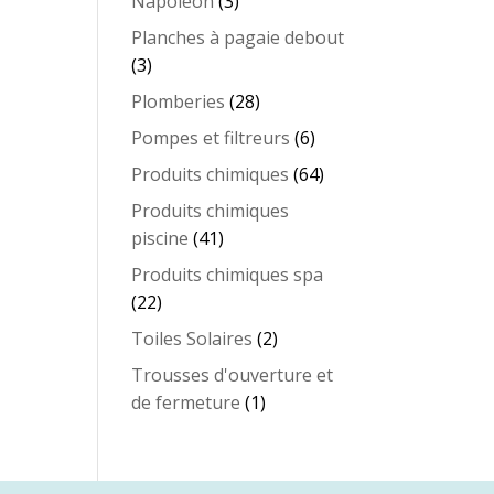
3
Napoleon
3
produits
Planches à pagaie debout
3
3
produits
28
Plomberies
28
produits
6
Pompes et filtreurs
6
produits
64
Produits chimiques
64
produits
Produits chimiques
41
piscine
41
produits
Produits chimiques spa
22
22
produits
2
Toiles Solaires
2
produits
Trousses d'ouverture et
1
de fermeture
1
produit