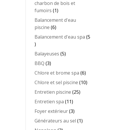
charbon de bois et
1
fumoirs
1
produit
Balancement d'eau
6
piscine
6
produits
Balancement d'eau spa
5
5
produits
5
Balayeuses
5
produits
3
BBQ
3
produits
6
Chlore et brome spa
6
produits
10
Chlore et sel piscine
10
produits
25
Entretien piscine
25
produits
11
Entretien spa
11
produits
3
Foyer extérieur
3
produits
1
Générateurs au sel
1
produit