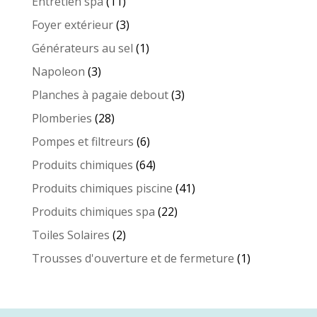
11
Entretien spa
11
produits
3
Foyer extérieur
3
produits
1
Générateurs au sel
1
produit
3
Napoleon
3
produits
3
Planches à pagaie debout
3
produits
28
Plomberies
28
produits
6
Pompes et filtreurs
6
produits
64
Produits chimiques
64
produits
41
Produits chimiques piscine
41
produits
22
Produits chimiques spa
22
produits
2
Toiles Solaires
2
produits
1
Trousses d'ouverture et de fermeture
1
produit