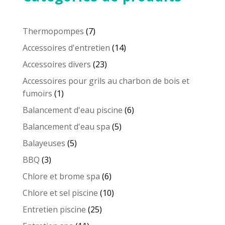
7
Thermopompes
7
produits
14
Accessoires d'entretien
14
produits
23
Accessoires divers
23
produits
Accessoires pour grils au charbon de bois et
1
fumoirs
1
produit
6
Balancement d'eau piscine
6
produits
5
Balancement d'eau spa
5
produits
5
Balayeuses
5
produits
3
BBQ
3
produits
6
Chlore et brome spa
6
produits
10
Chlore et sel piscine
10
produits
25
Entretien piscine
25
produits