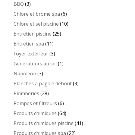
produits
3
BBQ
3
produits
6
Chlore et brome spa
6
produits
10
Chlore et sel piscine
10
produits
25
Entretien piscine
25
produits
11
Entretien spa
11
produits
3
Foyer extérieur
3
produits
1
Générateurs au sel
1
produit
3
Napoleon
3
produits
3
Planches à pagaie debout
3
produits
28
Plomberies
28
produits
6
Pompes et filtreurs
6
produits
64
Produits chimiques
64
produits
41
Produits chimiques piscine
41
produits
22
Produits chimiques spa
22