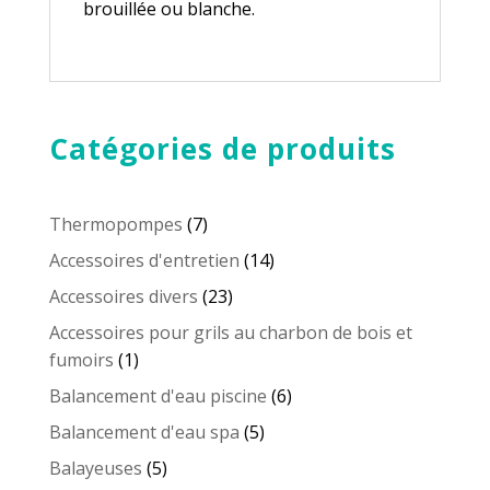
brouillée ou blanche.
Catégories de produits
7
Thermopompes
7
produits
14
Accessoires d'entretien
14
produits
23
Accessoires divers
23
produits
Accessoires pour grils au charbon de bois et
1
fumoirs
1
produit
6
Balancement d'eau piscine
6
produits
5
Balancement d'eau spa
5
produits
5
Balayeuses
5