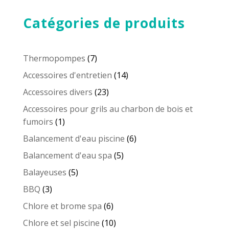
COLLE
1
Catégories de produits
1/2''
PVC
40
7
Thermopompes
7
produits
14
Accessoires d'entretien
14
produits
23
Accessoires divers
23
produits
Accessoires pour grils au charbon de bois et
1
fumoirs
1
produit
6
Balancement d'eau piscine
6
produits
5
Balancement d'eau spa
5
produits
5
Balayeuses
5
produits
3
BBQ
3
produits
6
Chlore et brome spa
6
produits
10
Chlore et sel piscine
10