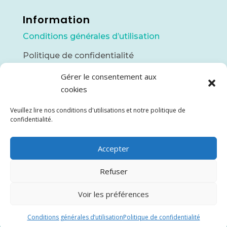
Information
Conditions générales d’utilisation
Politique de confidentialité
Gérer le consentement aux
Contact
cookies
info@piscinesnordic.ca
Veuillez lire nos conditions d'utilisations et notre politique de
(418) 748-7142
confidentialité.
425 3ième rue
Accepter
Chibougamau, QC
Refuser
Voir les préférences
© 2023 Piscines Nordic Tous droits réservés.
Conditions générales d’utilisation
Politique de confidentialité