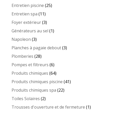
produits
25
Entretien piscine
25
produits
11
Entretien spa
11
produits
3
Foyer extérieur
3
produits
1
Générateurs au sel
1
produit
3
Napoleon
3
produits
3
Planches à pagaie debout
3
produits
28
Plomberies
28
produits
6
Pompes et filtreurs
6
produits
64
Produits chimiques
64
produits
41
Produits chimiques piscine
41
produits
22
Produits chimiques spa
22
produits
2
Toiles Solaires
2
produits
1
Trousses d'ouverture et de fermeture
1
produit