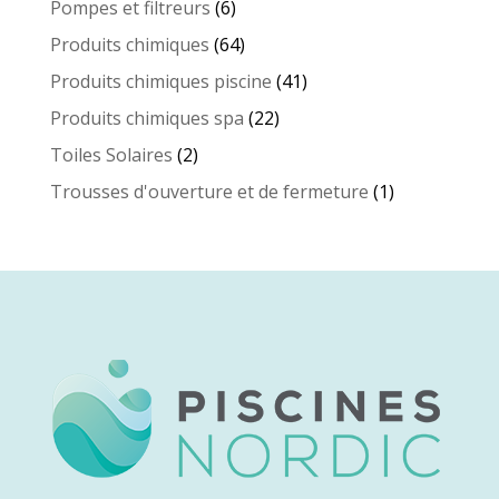
6
Pompes et filtreurs
6
produits
64
Produits chimiques
64
produits
41
Produits chimiques piscine
41
produits
22
Produits chimiques spa
22
produits
2
Toiles Solaires
2
produits
1
Trousses d'ouverture et de fermeture
1
produit