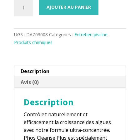
quantité
AJOUTER AU PANIER
de
PHOS
CLEANSE
PLUS
UGS :
DAZ03008
Catégories :
Entretien piscine
,
Produits chimiques
Description
Avis (0)
Description
Contrôlez naturellement et
efficacement la croissance des algues
avec notre formule ultra-concentrée.
Phos Cleanse Plus est spécialement