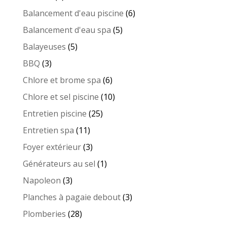
produit
6
Balancement d'eau piscine
6
produits
5
Balancement d'eau spa
5
produits
5
Balayeuses
5
produits
3
BBQ
3
produits
6
Chlore et brome spa
6
produits
10
Chlore et sel piscine
10
produits
25
Entretien piscine
25
produits
11
Entretien spa
11
produits
3
Foyer extérieur
3
produits
1
Générateurs au sel
1
produit
3
Napoleon
3
produits
3
Planches à pagaie debout
3
produits
28
Plomberies
28
produits