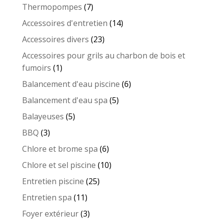
7
Thermopompes
7
produits
14
Accessoires d'entretien
14
produits
23
Accessoires divers
23
produits
Accessoires pour grils au charbon de bois et
1
fumoirs
1
produit
6
Balancement d'eau piscine
6
produits
5
Balancement d'eau spa
5
produits
5
Balayeuses
5
produits
3
BBQ
3
produits
6
Chlore et brome spa
6
produits
10
Chlore et sel piscine
10
produits
25
Entretien piscine
25
produits
11
Entretien spa
11
produits
3
Foyer extérieur
3