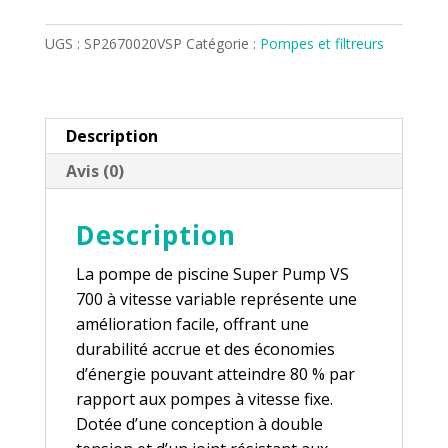
DE
CREUSEE
UGS :
SP2670020VSP
Catégorie :
Pompes et filtreurs
TRISTAR
VITESSE
VARIABLE
Description
1.5HP
Avis (0)
Description
La pompe de piscine Super Pump VS
700 à vitesse variable représente une
amélioration facile, offrant une
durabilité accrue et des économies
d’énergie pouvant atteindre 80 % par
rapport aux pompes à vitesse fixe.
Dotée d’une conception à double