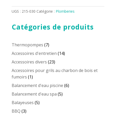
VISSE
MALE
UGS :
215-030
Catégorie :
Plomberies
X
VISSE
Catégories de produits
MALE
11/2''
X
7
Thermopompes
7
3''
produits
14
Accessoires d'entretien
14
PVC
produits
23
Accessoires divers
23
produits
Accessoires pour grils au charbon de bois et
1
fumoirs
1
produit
6
Balancement d'eau piscine
6
produits
5
Balancement d'eau spa
5
produits
5
Balayeuses
5
produits
3
BBQ
3