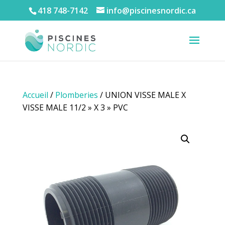
418 748-7142
info@piscinesnordic.ca
Accueil
/
Plomberies
/ UNION VISSE MALE X
VISSE MALE 11/2 » X 3 » PVC