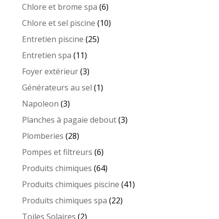
produits
6
Chlore et brome spa
6
produits
10
Chlore et sel piscine
10
produits
25
Entretien piscine
25
produits
11
Entretien spa
11
produits
3
Foyer extérieur
3
produits
1
Générateurs au sel
1
produit
3
Napoleon
3
produits
3
Planches à pagaie debout
3
produits
28
Plomberies
28
produits
6
Pompes et filtreurs
6
produits
64
Produits chimiques
64
produits
41
Produits chimiques piscine
41
produits
22
Produits chimiques spa
22
produits
2
Toiles Solaires
2